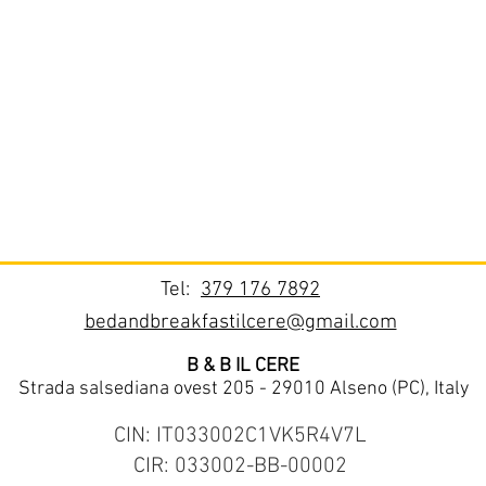
Tel:
379 176 7892
bedandbreakfastilcere@gmail.com
B & B IL CERE
Strada salsediana ovest 205 - 29010 Alseno (PC), Italy
CIN: IT033002C1VK5R4V7L
CIR: 033002-BB-00002