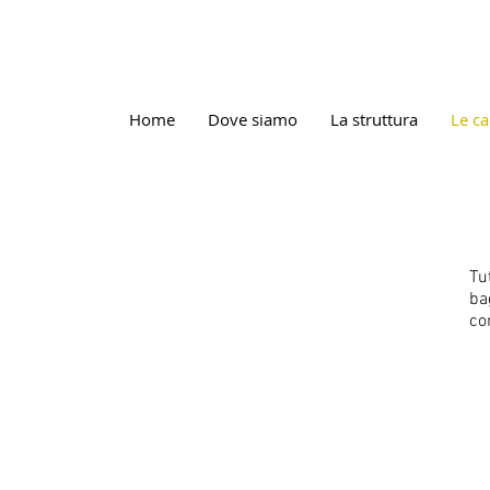
Home
Dove siamo
La struttura
Le c
Tu
ba
co