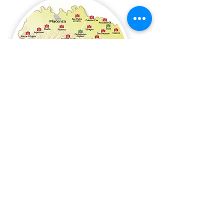
Tel:
379 176 7892
bedandbreakfastilcere@gmail.com
B & B IL CERE
Strada salsediana ovest 205 - 29010
Alseno (PC), Italy
CIN: IT033002C1VK5R4V7L
CIR: 033002-BB-00002