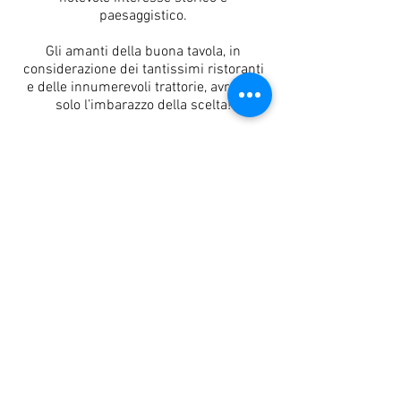
paesaggistico.
Gli amanti della buona tavola, in
considerazione dei tantissimi ristoranti
e delle innumerevoli trattorie, avranno
solo l’imbarazzo della scelta!
Siamo a vostra completa disposizione
affinchè il vostro soggiorno al
B & B Il
Cere
sia piacevole e rilassante sotto
ogni punto di vista.
Giorgio
Tel:
379 176 7892
bedandbreakfastilcere@gmail.com
B & B IL CERE
Strada salsediana ovest 205 - 29010